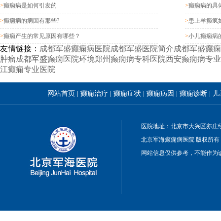
>
癫痫病是如何引发的
>
癫痫病的具
>
癫痫病的病因有那些?
>
患上羊癫疯
>
癫痫产生的常见原因有哪些？
>
小儿癫痫病
友情链接：
成都军盛癫痫病医院
成都军盛医院简介
成都军盛癫痫
肿瘤
成都军盛癫痫医院环境
郑州癫痫病专科医院
西安癫痫病专业
江癫痫专业医院
网站首页
|
癫痫治疗
|
癫痫症状
|
癫痫病因
|
癫痫诊断
|
儿
医院地址：北京市大兴区亦庄经
北京军海癫痫病医院 版权所有
网站信息仅供参考，不能作为