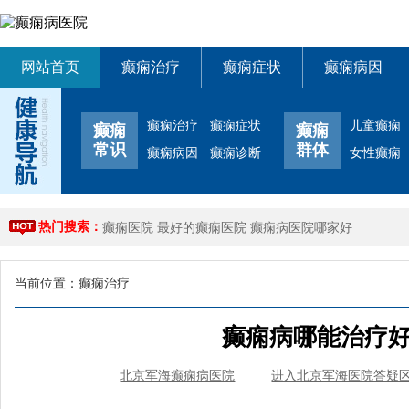
网站首页
癫痫治疗
癫痫症状
癫痫病因
癫痫治疗
癫痫症状
儿童癫痫
癫痫
癫痫
常识
群体
癫痫病因
癫痫诊断
女性癫痫
热门搜索：
癫痫医院
最好的癫痫医院
癫痫病医院哪家好
当前位置：
癫痫治疗
癫痫病哪能治疗
北京军海癫痫病医院
进入北京军海医院答疑