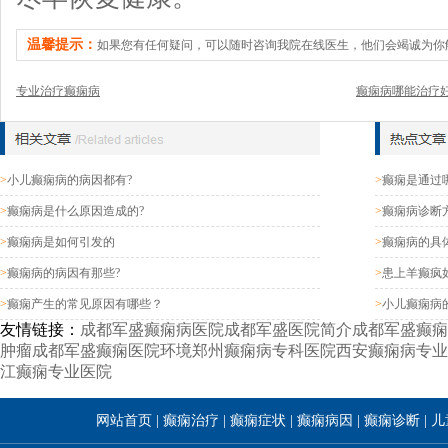
温馨提示：
如果您有任何疑问，可以随时咨询我院在线医生，他们会竭诚为你
专业治疗癫痫病
癫痫病哪能治疗
>
小儿癫痫病的病因都有?
>
癫痫是通过
>
癫痫病是什么原因造成的?
>
癫痫病诊断
>
癫痫病是如何引发的
>
癫痫病的具
>
癫痫病的病因有那些?
>
患上羊癫疯
>
癫痫产生的常见原因有哪些？
>
小儿癫痫病
友情链接：
成都军盛癫痫病医院
成都军盛医院简介
成都军盛癫痫
肿瘤
成都军盛癫痫医院环境
郑州癫痫病专科医院
西安癫痫病专业
江癫痫专业医院
网站首页
|
癫痫治疗
|
癫痫症状
|
癫痫病因
|
癫痫诊断
|
儿