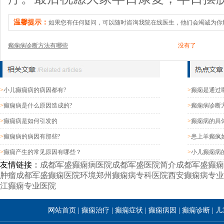
温馨提示：
如果您有任何疑问，可以随时咨询我院在线医生，他们会竭诚为你
癫痫病诊断方法有哪些
没有了
>
小儿癫痫病的病因都有?
>
癫痫是通过
>
癫痫病是什么原因造成的?
>
癫痫病诊断
>
癫痫病是如何引发的
>
癫痫病的具
>
癫痫病的病因有那些?
>
患上羊癫疯
>
癫痫产生的常见原因有哪些？
>
小儿癫痫病
友情链接：
成都军盛癫痫病医院
成都军盛医院简介
成都军盛癫痫
肿瘤
成都军盛癫痫医院环境
郑州癫痫病专科医院
西安癫痫病专业
江癫痫专业医院
网站首页
|
癫痫治疗
|
癫痫症状
|
癫痫病因
|
癫痫诊断
|
儿