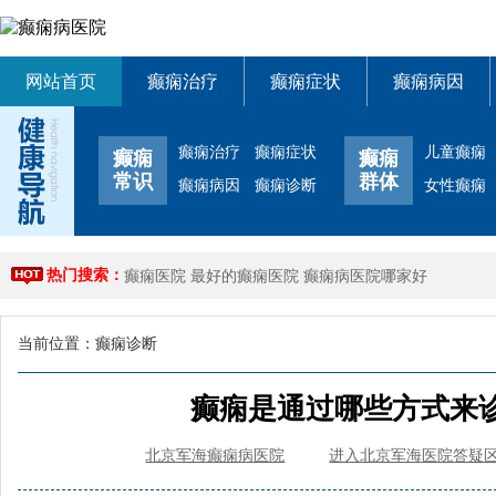
网站首页
癫痫治疗
癫痫症状
癫痫病因
癫痫治疗
癫痫症状
儿童癫痫
癫痫
癫痫
常识
群体
癫痫病因
癫痫诊断
女性癫痫
热门搜索：
癫痫医院
最好的癫痫医院
癫痫病医院哪家好
当前位置：
癫痫诊断
癫痫是通过哪些方式来诊
北京军海癫痫病医院
进入北京军海医院答疑