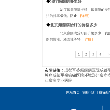
◆
治疗癫痫病哪里好
治疗癫痫病哪里好，癫痫病的专科
法治好率极低。防止...
[详细]
◆
北京癫痫病治好的价格多少
北京癫痫病治好的价格多少，我国癫
痫的慢性、顽固性等特...
[详细]
1
2
3
4
下
友情链接：
成都军盛癫痫病医院
成都
肿瘤
成都军盛癫痫医院环境
郑州癫痫
江癫痫专业医院
网站首页
|
癫痫治疗
|
癫痫症