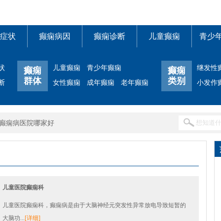
症状
癫痫病因
癫痫诊断
儿童癫痫
青少
状
儿童癫痫
青少年癫痫
继发性
癫痫
癫痫
群体
类别
断
女性癫痫
成年癫痫
老年癫痫
小发作
癫痫病医院哪家好
儿童医院癫痫科
儿童医院癫痫科，癫痫病是由于大脑神经元突发性异常放电导致短暂的
大脑功...
[详细]