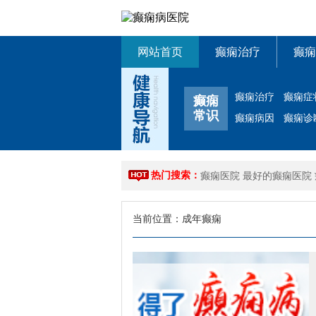
网站首页
癫痫治疗
癫痫
癫痫治疗
癫痫症
癫痫
常识
癫痫病因
癫痫诊
热门搜索：
癫痫医院
最好的癫痫医院
当前位置：
成年癫痫