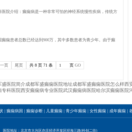
医院介绍：癫痫病是一种非常可怕的神经系统慢性疾病，传统方
痫患者总数已经达到900万，其中多数患者为青少年。由于癫
一页
尾页
共 8 页 71 条
页
GO
军盛医院简介
成都军盛癫痫医院地址
成都军盛癫痫医院怎么样
西
病专科医院
西安癫痫病专业医院
武汉癫痫病医院
哈尔滨癫痫医院
状
|
癫痫病因
|
癫痫诊断
|
儿童癫痫
|
青少年癫痫
|
女性癫痫
|
成年癫痫
|
医院地址：北京市大兴区亦庄经济开发区经海三路(科创二街)