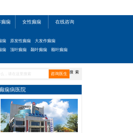
年癫痫
女性癫痫
在线咨询
癫痫
原发性癫痫
大发作癫痫
癫痫
顶叶癫痫
颞叶癫痫
额叶癫痫
癫痫病医院