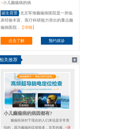
>
小儿癫痫病的病
诞生背景
北京军海癫痫病医院是一所临
床经验丰富、医疗科研能力突出的重点癫
痫病医院...
【详细】
点击了解
预约就诊
相关推荐
小儿癫痫病的病因都有?
癫痫疾病对于现在的人们来说是非常害
怕的，因为癫痫的症状较多，非常的难...
<详