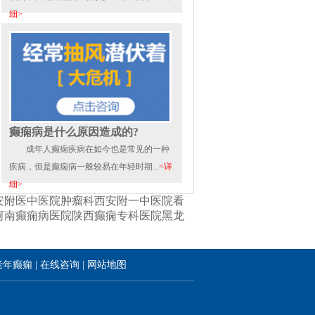
细>
癫痫病是什么原因造成的?
成年人癫痫疾病在如今也是常见的一种
疾病，但是癫痫病一般较易在年轻时期...
<详
细>
安附医中医院肿瘤科
西安附一中医院看
河南癫痫病医院
陕西癫痫专科医院
黑龙
老年癫痫
|
在线咨询
|
网站地图