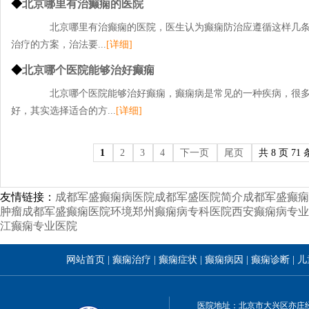
◆
北京哪里有治癫痫的医院
北京哪里有治癫痫的医院，医生认为癫痫防治应遵循这样几条
治疗的方案，治法要...
[详细]
◆
北京哪个医院能够治好癫痫
北京哪个医院能够治好癫痫，癫痫病是常见的一种疾病，很多
好，其实选择适合的方...
[详细]
1
2
3
4
下一页
尾页
共 8 页 71 
友情链接：
成都军盛癫痫病医院
成都军盛医院简介
成都军盛癫痫
肿瘤
成都军盛癫痫医院环境
郑州癫痫病专科医院
西安癫痫病专业
江癫痫专业医院
网站首页
|
癫痫治疗
|
癫痫症状
|
癫痫病因
|
癫痫诊断
|
儿
医院地址：北京市大兴区亦庄经