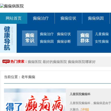
网站首页
癫痫治疗
癫痫症状
癫痫病因
癫痫治疗
癫痫症状
儿童癫痫
癫痫
癫痫
常识
群体
癫痫病因
癫痫诊断
女性癫痫
热门搜索：
癫痫医院
最好的癫痫医院
癫痫病医院哪家好
当前位置：
老年癫痫
儿童医院癫痫科
儿童医院癫痫科，癫痫病是由
大脑功...
[详细]