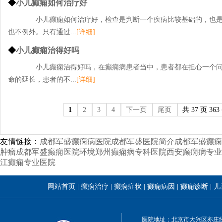
◆
小儿癫痫如何治疗好
小儿癫痫如何治疗好，检查是判断一个疾病比较基础的，也是
也不例外。只有通过...
[详细]
◆
小儿癫痫治得好吗
小儿癫痫治得好吗，在癫痫病患者当中，患者都在担心一个问
命的延长，患者的不...
[详细]
1
2
3
4
下一页
尾页
共 37 页 363
友情链接：
成都军盛癫痫病医院
成都军盛医院简介
成都军盛癫痫
肿瘤
成都军盛癫痫医院环境
郑州癫痫病专科医院
西安癫痫病专业
江癫痫专业医院
网站首页
|
癫痫治疗
|
癫痫症状
|
癫痫病因
|
癫痫诊断
|
儿
医院地址：北京市大兴区亦庄经