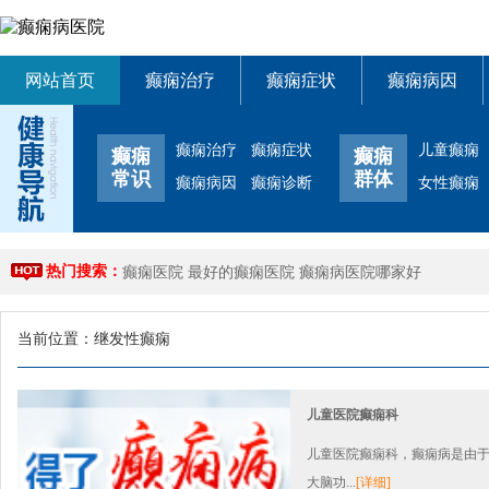
网站首页
癫痫治疗
癫痫症状
癫痫病因
癫痫治疗
癫痫症状
儿童癫痫
癫痫
癫痫
常识
群体
癫痫病因
癫痫诊断
女性癫痫
热门搜索：
癫痫医院
最好的癫痫医院
癫痫病医院哪家好
当前位置：
继发性癫痫
儿童医院癫痫科
儿童医院癫痫科，癫痫病是由
大脑功...
[详细]