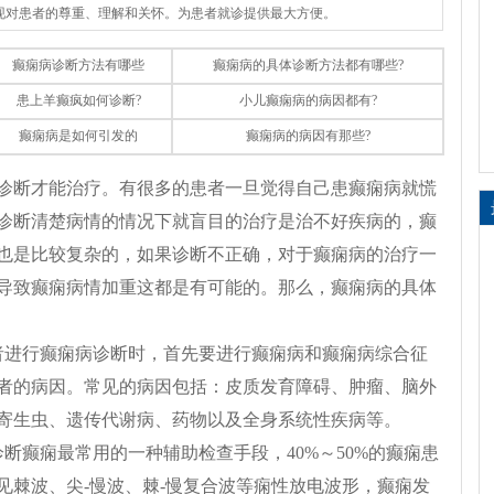
体现对患者的尊重、理解和关怀。为患者就诊提供最大方便。
癫痫病诊断方法有哪些
癫痫病的具体诊断方法都有哪些?
患上羊癫疯如何诊断?
小儿癫痫病的病因都有?
癫痫病是如何引发的
癫痫病的病因有那些?
诊断才能治疗。有很多的患者一旦觉得自己患癫痫病就慌
诊断清楚病情的情况下就盲目的治疗是治不好疾病的，癫
也是比较复杂的，如果诊断不正确，对于癫痫病的治疗一
导致癫痫病情加重这都是有可能的。那么，癫痫病的具体
者进行癫痫病诊断时，首先要进行癫痫病和癫痫病综合征
者的病因。常见的病因包括：皮质发育障碍、肿瘤、脑外
寄生虫、遗传代谢病、药物以及全身系统性疾病等。
断癫痫最常用的一种辅助检查手段，40%～50%的癫痫患
见棘波、尖-慢波、棘-慢复合波等痫性放电波形，癫痫发