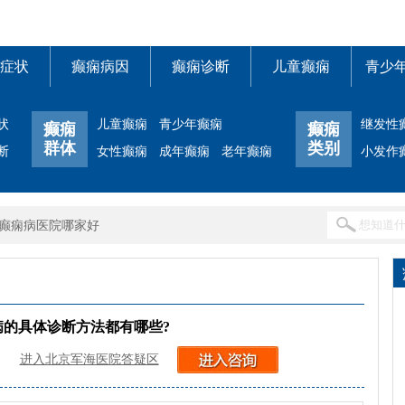
症状
癫痫病因
癫痫诊断
儿童癫痫
青少
状
儿童癫痫
青少年癫痫
继发性
癫痫
癫痫
群体
类别
断
女性癫痫
成年癫痫
老年癫痫
小发作
癫痫病医院哪家好
病的具体诊断方法都有哪些?
进入北京军海医院答疑区