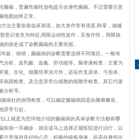
性癫痫，普遍性痫性放电提示全身性癫痫。不过需要注意
脑电图始终正常。
的方法主要依靠临床表现，如大发作常有强直-阵挛，抽搐
短暂意识丧失为特征;局限运动性发作，呈发作性，局限抽
确的病史成了诊断癫痫的主要依据。
据年龄、病情，癫痫病的诊断需要选择不同项目。一般有
气分析、血乳酸、血氨、肝功能等。脑脊液检查：主要为
常规、生化、细菌培养涂片外，还应作支原体、弓形体、
等病因检查、及注意异常白细胞的细胞学检查。其它代谢
酸分析等。
癫痫病灶的病理检查，可以确定癫痫病因是由脑瘤瘢痕、
他异常引起。
?以上就是为您详细介绍的癫痫病的具体诊断方法都有哪
痫疾病一旦确诊，就应该马上选择正规医院进行治疗，以
要注意保持良好的心态，积极的锻炼身体，提高自身抵抗