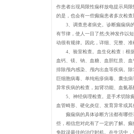
作患者出现局限性痫样放电提示局限
的是，也会有一些癫痫患者多次检查
3、调查患者病史。诊断癫痫病
有节律，使人一目了然;失神发作以
动很有规律。因此，详细、完整、准
4、验室检查。血生化检查：根
血钙、镁、钠、血糖、血胆红质、血
排除颅内感染、颅内出血等疾病。除
巨细胞病毒、单纯疱疹病毒、囊虫病
异常疾病的检查，如肾功能、血氨基
5、神经病理检查。是手术切除
血管畸形、硬化炎症、发育异常或其
癫痫病的具体诊断方法都有哪些
些，相信您对此有了一定的了解。癫
免耽误最佳的治疗时机。在生活中，