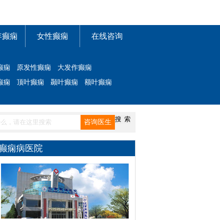
年癫痫
女性癫痫
在线咨询
癫痫
原发性癫痫
大发作癫痫
癫痫
顶叶癫痫
颞叶癫痫
额叶癫痫
癫痫病医院