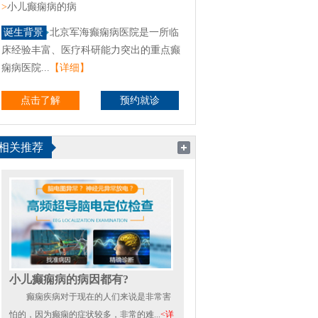
>
小儿癫痫病的病
诞生背景
北京军海癫痫病医院是一所临
床经验丰富、医疗科研能力突出的重点癫
痫病医院...
【详细】
点击了解
预约就诊
相关推荐
小儿癫痫病的病因都有?
癫痫疾病对于现在的人们来说是非常害
怕的，因为癫痫的症状较多，非常的难...
<详