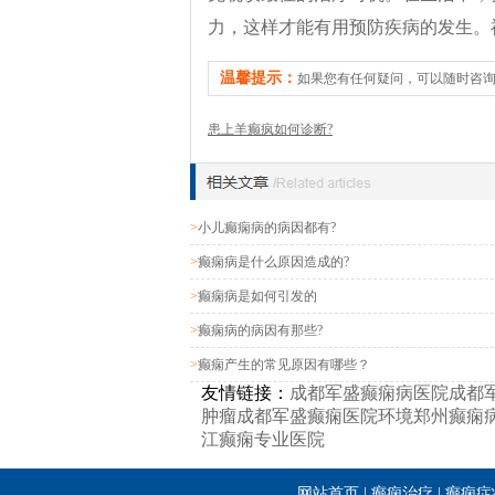
力，这样才能有用预防疾病的发生。
温馨提示：
如果您有任何疑问，可以随时咨
患上羊癫疯如何诊断?
>
小儿癫痫病的病因都有?
>
癫痫病是什么原因造成的?
>
癫痫病是如何引发的
>
癫痫病的病因有那些?
>
癫痫产生的常见原因有哪些？
友情链接：
成都军盛癫痫病医院
成都
肿瘤
成都军盛癫痫医院环境
郑州癫痫
江癫痫专业医院
网站首页
|
癫痫治疗
|
癫痫症