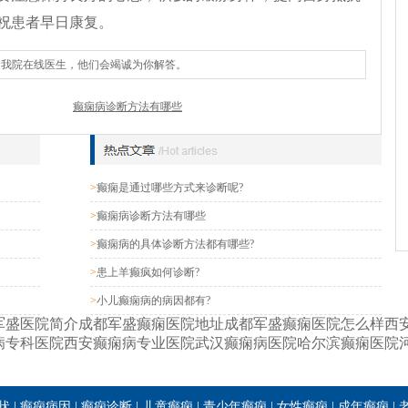
祝患者早日康复。
询我院在线医生，他们会竭诚为你解答。
癫痫病诊断方法有哪些
>
癫痫是通过哪些方式来诊断呢?
>
癫痫病诊断方法有哪些
>
癫痫病的具体诊断方法都有哪些?
>
患上羊癫疯如何诊断?
>
小儿癫痫病的病因都有?
军盛医院简介
成都军盛癫痫医院地址
成都军盛癫痫医院怎么样
西
病专科医院
西安癫痫病专业医院
武汉癫痫病医院
哈尔滨癫痫医院
状
|
癫痫病因
|
癫痫诊断
|
儿童癫痫
|
青少年癫痫
|
女性癫痫
|
成年癫痫
|