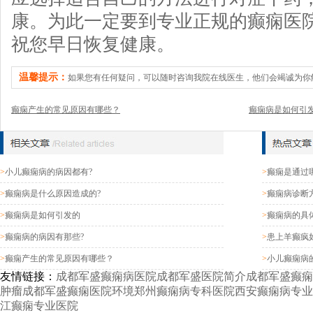
康。为此一定要到专业正规的癫痫医
祝您早日恢复健康。
温馨提示：
如果您有任何疑问，可以随时咨询我院在线医生，他们会竭诚为你
癫痫产生的常见原因有哪些？
癫痫病是如何引
>
小儿癫痫病的病因都有?
>
癫痫是通过
>
癫痫病是什么原因造成的?
>
癫痫病诊断
>
癫痫病是如何引发的
>
癫痫病的具
>
癫痫病的病因有那些?
>
患上羊癫疯
>
癫痫产生的常见原因有哪些？
>
小儿癫痫病
友情链接：
成都军盛癫痫病医院
成都军盛医院简介
成都军盛癫痫
肿瘤
成都军盛癫痫医院环境
郑州癫痫病专科医院
西安癫痫病专业
江癫痫专业医院