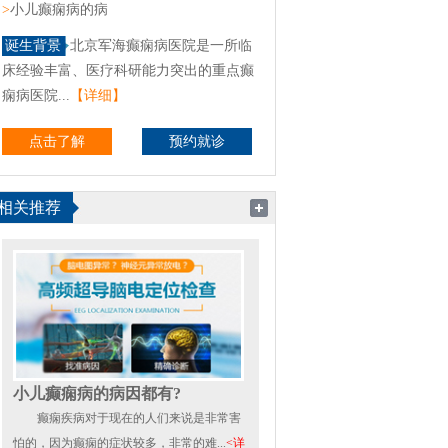
>
小儿癫痫病的病
诞生背景
北京军海癫痫病医院是一所临
床经验丰富、医疗科研能力突出的重点癫
痫病医院...
【详细】
点击了解
预约就诊
相关推荐
小儿癫痫病的病因都有?
癫痫疾病对于现在的人们来说是非常害
怕的，因为癫痫的症状较多，非常的难...
<详