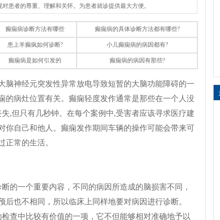
体现对患者的尊重、理解和关怀。为患者就诊提供最大方便。
癫痫病诊断方法有哪些
癫痫病的具体诊断方法都有哪些?
患上羊癫疯如何诊断?
小儿癫痫病的病因都有?
癫痫病是如何引发的
癫痫病的病因有那些?
大脑神经元突发性异常放电导致短暂的大脑功能障碍的一
痫的病灶位置有关。癫痫轻度发作通常是那些在一个人没
丧失,但只有几秒钟。在每个案例中,受害者应该寻求医疗建
对你自己和他人。癫痫发作期间车辆的操作可能会带来可
过正常的生活。
诊断的一个重要内容，不同的病因所造成的脑损害不同，
预后也不相同，所以临床上同样地要对病因进行诊断。
助检查中比较有价值的一项，它不但能够相对准确地予以