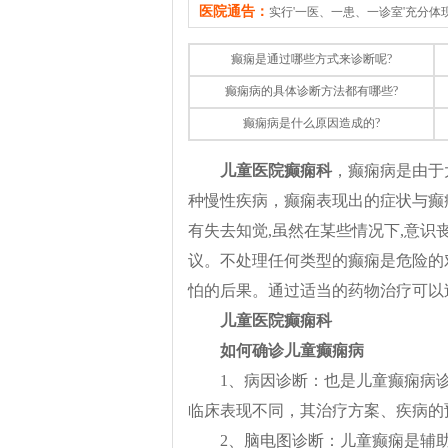
医院通告：
实行'一医、一患、一诊室'充分
癫痫是通过哪些方式来诊断呢?
癫痫病的具体诊断方法都有哪些?
癫痫病是什么原因造成的?
儿童医院癫痫科
，癫痫病是由于
种慢性疾病，癫痫表现出的症状与癫
有失去知觉,虽然在某些情况下,意识
议。不处理任何类型的癫痫是危险的
怕的后果。通过适当的药物治疗可以
儿童医院癫痫科
如何确诊儿童癫痫病
1、病因诊断：也是儿童癫痫病
临床表现不同，其治疗方案、疾病的
2、脑电图诊断：儿童癫痫是辅