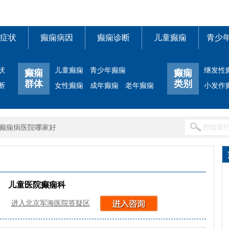
症状
癫痫病因
癫痫诊断
儿童癫痫
青少
状
儿童癫痫
青少年癫痫
继发性
癫痫
癫痫
群体
类别
断
女性癫痫
成年癫痫
老年癫痫
小发作
癫痫病医院哪家好
儿童医院癫痫科
进入北京军海医院答疑区