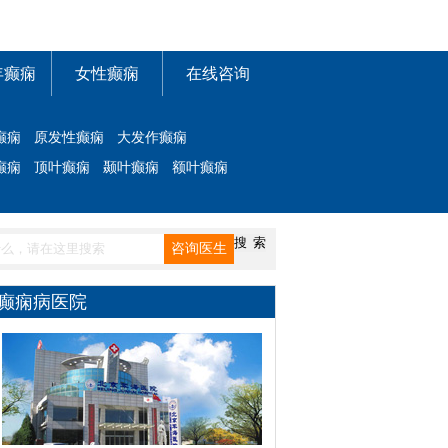
年癫痫
女性癫痫
在线咨询
癫痫
原发性癫痫
大发作癫痫
癫痫
顶叶癫痫
颞叶癫痫
额叶癫痫
癫痫病医院