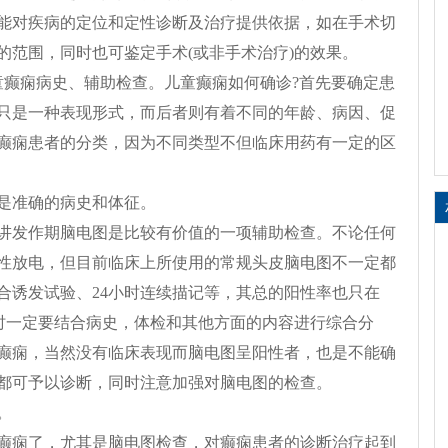
能对疾病的定位和定性诊断及治疗提供依据，如在手术切
的范围，同时也可鉴定手术(或非手术治疗)的效果。
童癫痫病史、辅助检查。儿童癫痫如何确诊?首先要确定患
只是一种表现形式，而后者则有着不同的年龄、病因、促
癫痫患者的分类，因为不同类型不但临床用药有一定的区
是准确的病史和体征。
讲发作期脑电图是比较有价值的一项辅助检查。不论任何
性放电，但目前临床上所使用的常规头皮脑电图不一定都
合诱发试验、24小时连续描记等，其总的阳性率也只在
断时一定要结合病史，体检和其他方面的内容进行综合分
癫痫，当然没有临床表现而脑电图呈阳性者，也是不能确
都可予以诊断，同时注意加强对脑电图的检查。
。
癫痫了，尤其是脑电图检查，对癫痫患者的诊断治疗起到