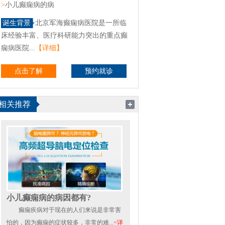
>
小儿癫痫病的病
诞生背景
北京军海癫痫病医院是一所临
床经验丰富、医疗科研能力突出的重点癫
痫病医院...
【详细】
点击了解
预约就诊
相关推荐
小儿癫痫病的病因都有?
癫痫疾病对于现在的人们来说是非常害
怕的，因为癫痫的症状较多，非常的难...
<详