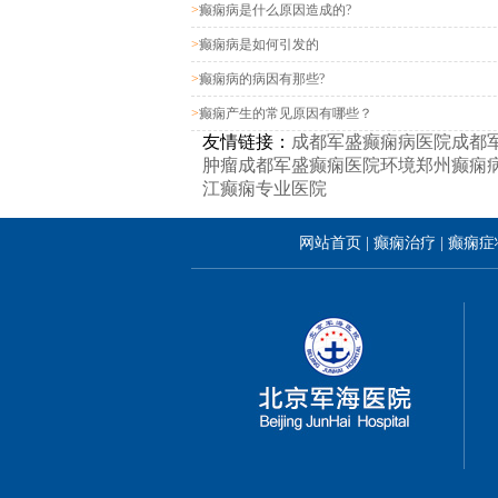
>
癫痫病是什么原因造成的?
>
癫痫病是如何引发的
>
癫痫病的病因有那些?
>
癫痫产生的常见原因有哪些？
友情链接：
成都军盛癫痫病医院
成都
肿瘤
成都军盛癫痫医院环境
郑州癫痫
江癫痫专业医院
网站首页
|
癫痫治疗
|
癫痫症