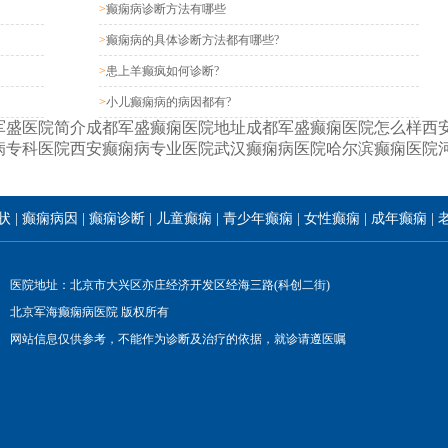
>
癫痫病诊断方法有哪些
>
癫痫病的具体诊断方法都有哪些?
>
患上羊癫疯如何诊断?
>
小儿癫痫病的病因都有?
军盛医院简介
成都军盛癫痫医院地址
成都军盛癫痫医院怎么样
西
病专科医院
西安癫痫病专业医院
武汉癫痫病医院
哈尔滨癫痫医院
状
|
癫痫病因
|
癫痫诊断
|
儿童癫痫
|
青少年癫痫
|
女性癫痫
|
成年癫痫
|
医院地址：北京市大兴区亦庄经济开发区经海三路(科创二街)
北京军海癫痫病医院 版权所有
网站信息仅供参考，不能作为诊断及治疗的依据，就诊请遵医嘱