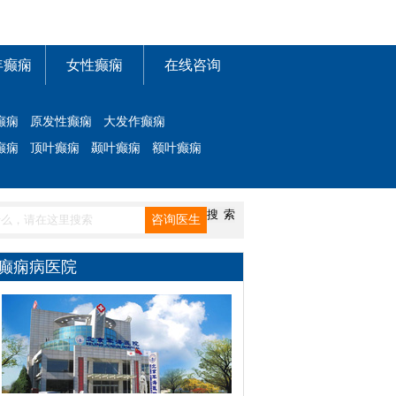
年癫痫
女性癫痫
在线咨询
癫痫
原发性癫痫
大发作癫痫
癫痫
顶叶癫痫
颞叶癫痫
额叶癫痫
癫痫病医院