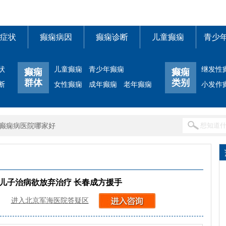
症状
癫痫病因
癫痫诊断
儿童癫痫
青少
状
儿童癫痫
青少年癫痫
继发性
癫痫
癫痫
群体
类别
断
女性癫痫
成年癫痫
老年癫痫
小发作
癫痫病医院哪家好
儿子治病欲放弃治疗 长春成方援手
进入北京军海医院答疑区