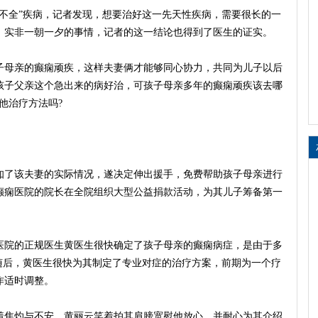
全”疾病，记者发现，想要治好这一先天性疾病，需要很长的一
，实非一朝一夕的事情，记者的这一结论也得到了医生的证实。
母亲的癫痫顽疾，这样夫妻俩才能够同心协力，共同为儿子以后
孩子父亲这个急出来的病好治，可孩子母亲多年的癫痫顽疾该去哪
他治疗方法吗?
了该夫妻的实际情况，遂决定伸出援手，免费帮助孩子母亲进行
癫痫医院的院长在全院组织大型公益捐款活动，为其儿子筹备第一
院的正规医生黄医生很快确定了孩子母亲的癫痫病症，是由于多
随后，
黄
医生很快为其制定了专业对症的治疗方案，前期为一个疗
作适时调整。
焦灼与不安，
黄丽云
笑着拍其肩膀宽慰他放心，并耐心为其介绍