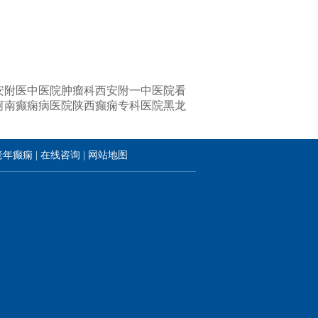
安附医中医院肿瘤科
西安附一中医院看
河南癫痫病医院
陕西癫痫专科医院
黑龙
老年癫痫
|
在线咨询
|
网站地图