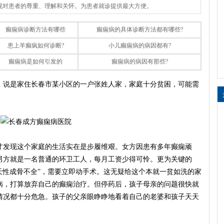
体现对患者的尊重、理解和关怀。为患者就诊提供最大方便。
癫痫病诊断方法有哪些
癫痫病的具体诊断方法都有哪些?
患上羊癫疯如何诊断?
小儿癫痫病的病因都有?
癫痫病是如何引发的
癫痫病的病因有那些?
说是家住长春市某小区的一户张姓人家，家庭十分贫困，可能需
发现这个家庭的生活实在是步履维艰。女方因患有多年癫痫顽
男方就是一名普通的环卫工人，每月工资少得可怜。更为关键的
天性成骨不全”，需要立即动手术。这无疑给这个本就一贫如洗的家
病，打算放弃自己的癫痫治疗。但停药后，孩子母亲的问题很快就
情况都十分危急。孩子的父亲眼睁睁地看着自己的老婆和孩子天天