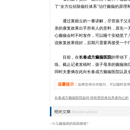
了“全方位祛除痫灶体系”治疗癫痫的原理
通过
黄丽云
的一番讲解，尽管孩子父
亲的康复效果出乎所有人的意料，原先一
心癫痫会时不时发作，可以睡个安稳觉了
说恢复效果很好，后期只需要再接受一个
目前，在
长春成方癫痫医院
的带动下
练。截止记者发稿时，孩子母亲的癫痫病
同时夫妻俩在此向长春成方癫痫医院以及
温馨提示：
如果您有任何疑问，可以随时咨
长春成方癫痫医院如何 聆听那些来自患者内心的
>
小儿癫痫病的病因都有?