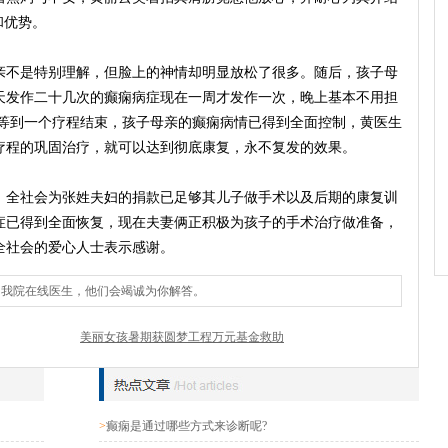
和优势。
亲不是特别理解，但脸上的神情却明显放松了很多。随后，孩子母
天发作二十几次的癫痫病症现在一周才发作一次，晚上基本不用担
;等到一个疗程结束，孩子母亲的癫痫病情已得到全面控制，
黄
医生
疗程的巩固治疗，就可以达到彻底康复，永不复发的效果。
，全社会为张姓夫妇的捐款已足够其儿子做手术以及后期的康复训
症已得到全面恢复，现在夫妻俩正积极为孩子的手术治疗做准备，
全社会的爱心人士表示感谢。
询我院在线医生，他们会竭诚为你解答。
美丽女孩暑期获圆梦工程万元基金救助
>
癫痫是通过哪些方式来诊断呢?