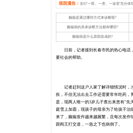
医院通告：
实行'一医、一患、一诊室'充分
癫痫是通过哪些方式来诊断呢?
癫痫病的具体诊断方法都有哪些?
癫痫病是什么原因造成的?
日前，记者接到长春市民的热心电话，
要社会的帮助。
记者赶到这户人家了解详细情况时，才
疾，不但无法出去工作还需要常年吃药，
是，现两人唯一的3岁儿子查出来患有“先
庭雪上加霜，现孩子的母亲为了给孩子治
来了，癫痫发作越来越频繁，且每次发作
跟阎王打交道，一急之下也病倒了。