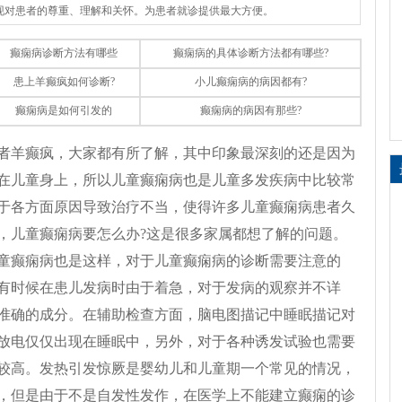
体现对患者的尊重、理解和关怀。为患者就诊提供最大方便。
癫痫病诊断方法有哪些
癫痫病的具体诊断方法都有哪些?
患上羊癫疯如何诊断?
小儿癫痫病的病因都有?
癫痫病是如何引发的
癫痫病的病因有那些?
者羊癫疯，大家都有所了解，其中印象最深刻的还是因为
在儿童身上，所以儿童癫痫病也是儿童多发疾病中比较常
于各方面原因导致治疗不当，使得许多儿童癫痫病患者久
，儿童癫痫病要怎么办?这是很多家属都想了解的问题。
童癫痫病也是这样，对于儿童癫痫病的诊断需要注意的
有时候在患儿发病时由于着急，对于发病的观察并不详
准确的成分。在辅助检查方面，脑电图描记中睡眠描记对
放电仅仅出现在睡眠中，另外，对于各种诱发试验也需要
较高。发热引发惊厥是婴幼儿和儿童期一个常见的情况，
，但是由于不是自发性发作，在医学上不能建立癫痫的诊