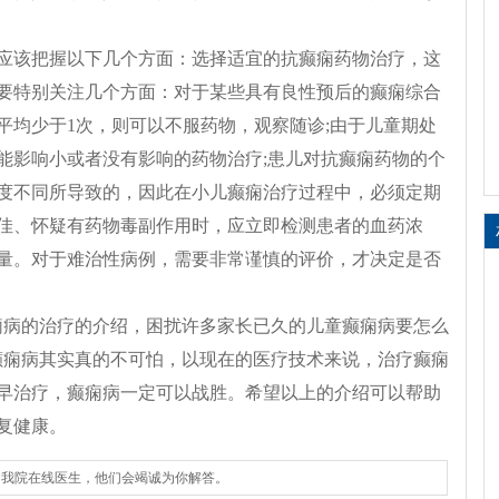
应该把握以下几个方面：选择适宜的抗癫痫药物治疗，这
要特别关注几个方面：对于某些具有良性预后的癫痫综合
平均少于1次，则可以不服药物，观察随诊;由于儿童期处
能影响小或者没有影响的药物治疗;患儿对抗癫痫药物的个
度不同所导致的，因此在小儿癫痫治疗过程中，必须定期
佳、怀疑有药物毒副作用时，应立即检测患者的血药浓
量。对于难治性病例，需要非常谨慎的评价，才决定是否
痫病的治疗的介绍，困扰许多家长已久的儿童癫痫病要怎么
癫痫病其实真的不可怕，以现在的医疗技术来说，治疗癫痫
早治疗，癫痫病一定可以战胜。希望以上的介绍可以帮助
复健康。
询我院在线医生，他们会竭诚为你解答。