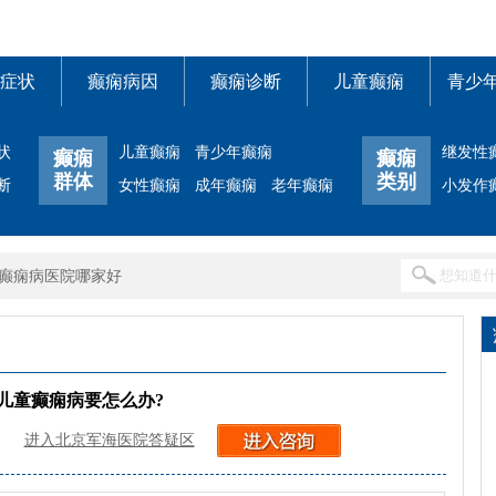
症状
癫痫病因
癫痫诊断
儿童癫痫
青少
状
儿童癫痫
青少年癫痫
继发性
癫痫
癫痫
群体
类别
断
女性癫痫
成年癫痫
老年癫痫
小发作
癫痫病医院哪家好
儿童癫痫病要怎么办?
进入北京军海医院答疑区