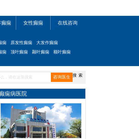
年癫痫
女性癫痫
在线咨询
癫痫
原发性癫痫
大发作癫痫
癫痫
顶叶癫痫
颞叶癫痫
额叶癫痫
癫痫病医院