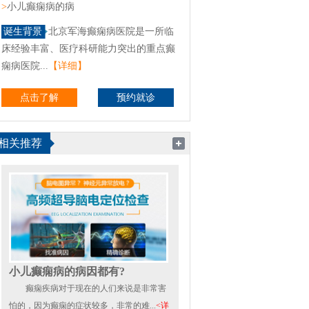
>
小儿癫痫病的病
诞生背景
北京军海癫痫病医院是一所临
床经验丰富、医疗科研能力突出的重点癫
痫病医院...
【详细】
点击了解
预约就诊
相关推荐
小儿癫痫病的病因都有?
癫痫疾病对于现在的人们来说是非常害
怕的，因为癫痫的症状较多，非常的难...
<详