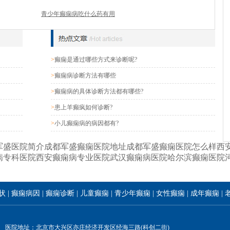
青少年癫痫病吃什么药有用
>
癫痫是通过哪些方式来诊断呢?
>
癫痫病诊断方法有哪些
>
癫痫病的具体诊断方法都有哪些?
>
患上羊癫疯如何诊断?
>
小儿癫痫病的病因都有?
军盛医院简介
成都军盛癫痫医院地址
成都军盛癫痫医院怎么样
西
病专科医院
西安癫痫病专业医院
武汉癫痫病医院
哈尔滨癫痫医院
状
|
癫痫病因
|
癫痫诊断
|
儿童癫痫
|
青少年癫痫
|
女性癫痫
|
成年癫痫
|
医院地址：北京市大兴区亦庄经济开发区经海三路(科创二街)