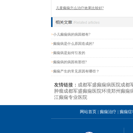
儿童癫痫怎么治疗效果比较好?
>
小儿癫痫病的病因都有?
>
癫痫病是什么原因造成的?
>
癫痫病是如何引发的
>
癫痫病的病因有那些?
>
癫痫产生的常见原因有哪些？
友情链接：
成都军盛癫痫病医院
成都
肿瘤
成都军盛癫痫医院环境
郑州癫痫
江癫痫专业医院
网站首页
|
癫痫治疗
|
癫痫症