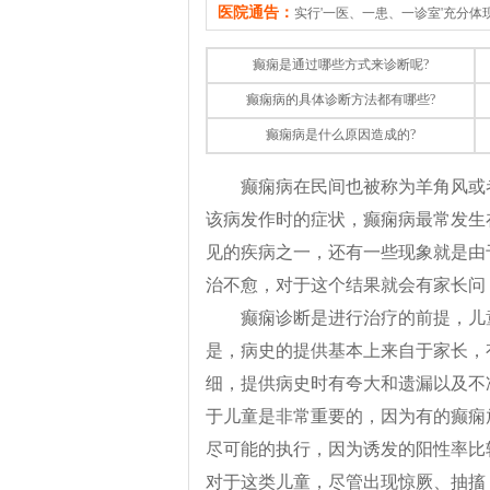
医院通告：
实行'一医、一患、一诊室'充分
癫痫是通过哪些方式来诊断呢?
癫痫病的具体诊断方法都有哪些?
癫痫病是什么原因造成的?
癫痫病在民间也被称为羊角风或
该病发作时的症状，癫痫病最常发生
见的疾病之一，还有一些现象就是由
治不愈，对于这个结果就会有家长问
癫痫诊断是进行治疗的前提，儿
是，病史的提供基本上来自于家长，
细，提供病史时有夸大和遗漏以及不
于儿童是非常重要的，因为有的癫痫
尽可能的执行，因为诱发的阳性率比
对于这类儿童，尽管出现惊厥、抽搐