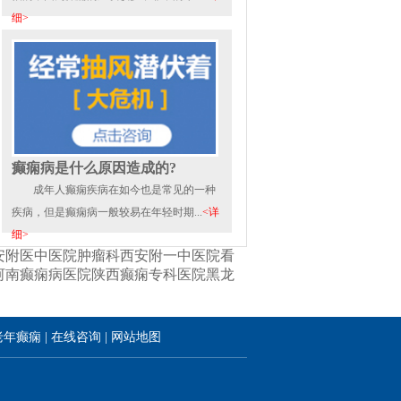
细>
癫痫病是什么原因造成的?
成年人癫痫疾病在如今也是常见的一种
疾病，但是癫痫病一般较易在年轻时期...
<详
细>
安附医中医院肿瘤科
西安附一中医院看
河南癫痫病医院
陕西癫痫专科医院
黑龙
老年癫痫
|
在线咨询
|
网站地图