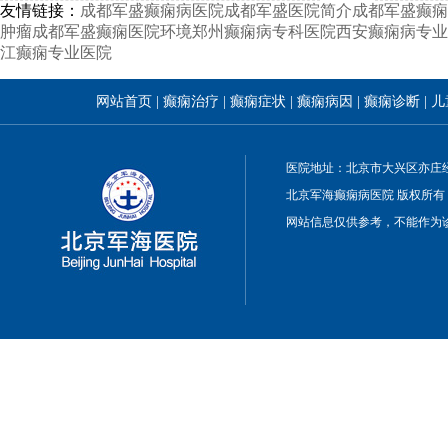
友情链接：
成都军盛癫痫病医院
成都军盛医院简介
成都军盛癫痫
肿瘤
成都军盛癫痫医院环境
郑州癫痫病专科医院
西安癫痫病专业
江癫痫专业医院
网站首页
|
癫痫治疗
|
癫痫症状
|
癫痫病因
|
癫痫诊断
|
儿
医院地址：北京市大兴区亦庄经
北京军海癫痫病医院 版权所有
网站信息仅供参考，不能作为